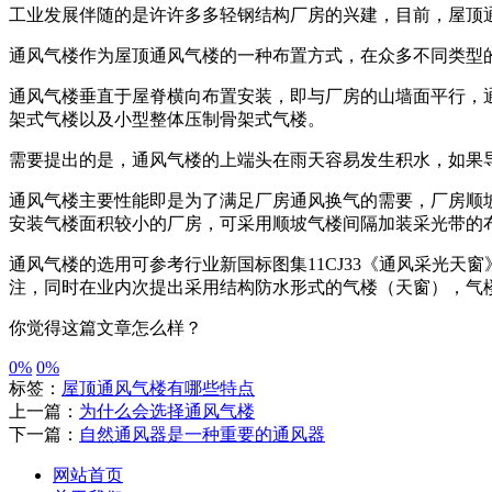
工业发展伴随的是许许多多轻钢结构厂房的兴建，目前，屋顶
通风气楼作为屋顶通风气楼的一种布置方式，在众多不同类型
通风气楼垂直于屋脊横向布置安装，即与厂房的山墙面平行，
架式气楼以及小型整体压制骨架式气楼。
需要提出的是，通风气楼的上端头在雨天容易发生积水，如果导
通风气楼主要性能即是为了满足厂房通风换气的需要，厂房顺
安装气楼面积较小的厂房，可采用顺坡气楼间隔加装采光带的
通风气楼的选用可参考行业新国标图集11CJ33《通风采光
注，同时在业内次提出采用结构防水形式的气楼（天窗），气
你觉得这篇文章怎么样？
0%
0%
标签：
屋顶通风气楼有哪些特点
上一篇：
为什么会选择通风气楼
下一篇：
自然通风器是一种重要的通风器
网站首页