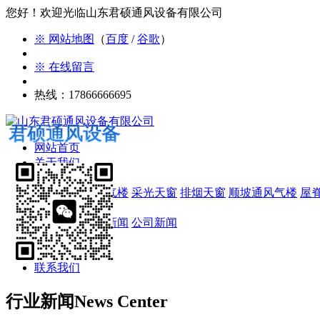
您好！欢迎光临山东君硕通风设备有限公司
※ 网站地图
（
百度
/
谷歌
）
※ 在线留言
热线：17866666695
君硕通风设备
网站首页
关于我们
产品展示
通风天窗
通风气楼
采光天窗
排烟天窗
顺坡通风气楼
屋
新闻资讯
产品知识
行业新闻
公司新闻
工程案例
安装现场
联系我们
行业新闻
News Center