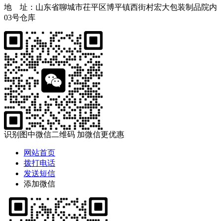
地 址：山东省聊城市茌平区博平镇西街村宏大包装制品院内
03号仓库
识别图中微信二维码 加微信更优惠
网站首页
拨打电话
发送短信
添加微信