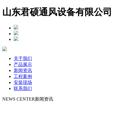
山东君硕通风设备有限公司
关于我们
产品展示
新闻资讯
工程案例
安装现场
联系我们
NEWS CENTER
新闻资讯