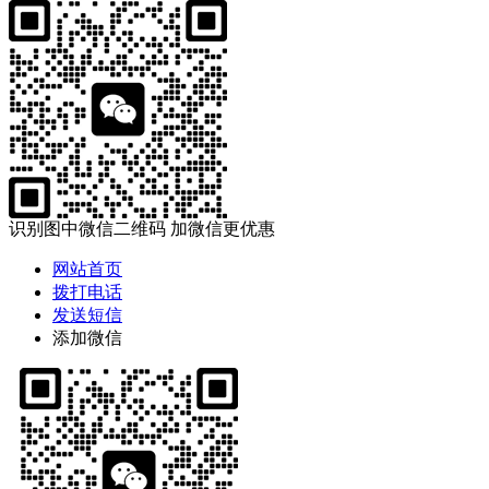
识别图中微信二维码 加微信更优惠
网站首页
拨打电话
发送短信
添加微信