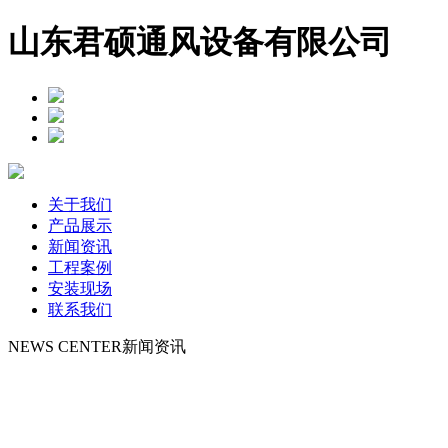
山东君硕通风设备有限公司
关于我们
产品展示
新闻资讯
工程案例
安装现场
联系我们
NEWS CENTER
新闻资讯