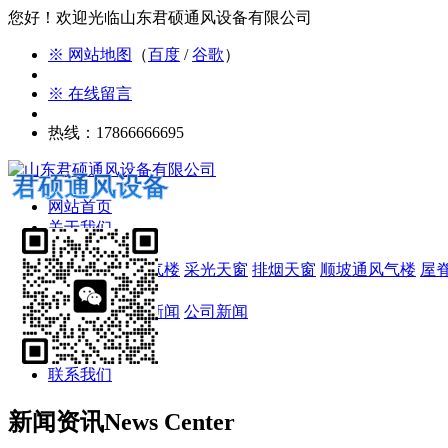
您好！欢迎光临山东君硕通风设备有限公司
※ 网站地图
（
百度
/
谷歌
）
※ 在线留言
热线：17866666695
君硕通风设备
网站首页
关于我们
产品展示
通风天窗
通风气楼
采光天窗
排烟天窗
顺坡通风气楼
屋
新闻资讯
产品知识
行业新闻
公司新闻
工程案例
安装现场
联系我们
新闻资讯
News Center