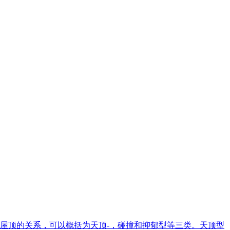
屋顶的关系，可以概括为天顶-，碰撞和抑郁型等三类。天顶型