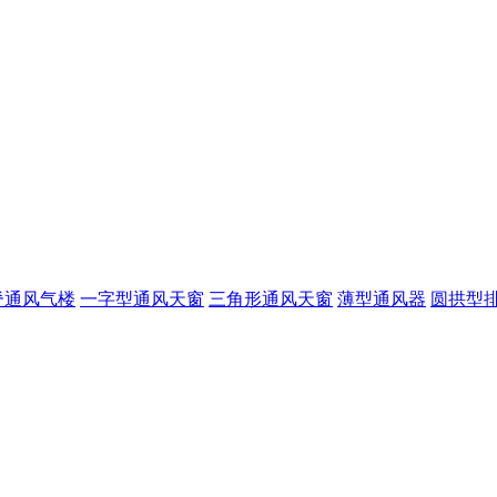
脊通风气楼
一字型通风天窗
三角形通风天窗
薄型通风器
圆拱型