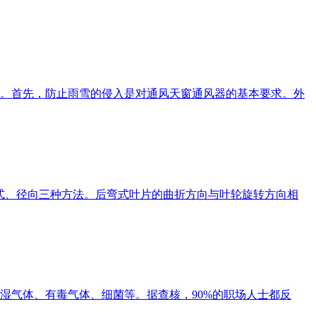
。首先，防止雨雪的侵入是对通风天窗通风器的基本要求。外
式、径向三种方法。后弯式叶片的曲折方向与叶轮旋转方向相
湿气体、有毒气体、细菌等。据查核，90%的职场人士都反